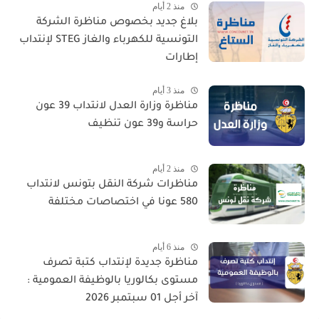
منذ 2 أيام
بلاغ جديد بخصوص مناظرة الشركة
التونسية للكهرباء والغاز STEG لإنتداب
إطارات
منذ 3 أيام
مناظرة وزارة العدل لانتداب 39 عون
حراسة و39 عون تنظيف
منذ 2 أيام
مناظرات شركة النقل بتونس لانتداب
580 عونا في اختصاصات مختلفة
منذ 6 أيام
مناظرة جديدة لإنتداب كتبة تصرف
مستوى بكالوريا بالوظيفة العمومية :
آخر أجل 01 سبتمبر 2026