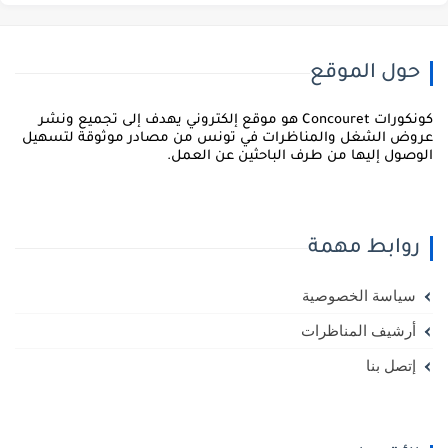
حول الموقع
كونكورات Concouret هو موقع إلكتروني يهدف إلى تجميع ونشر
وض الشغل والمناظرات في تونس من مصادر موثوقة لتسهيل
وصول إليها من طرف الباحثين عن العمل.
روابط مهمة
سياسة الخصوصية
أرشيف المناظرات
إتصل بنا