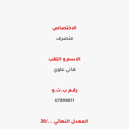
الاختصاص
متصرف
الاسم و اللقب
هاني علوي
رقــم ب.ت.و
07899811
المعدل النهائي .../20