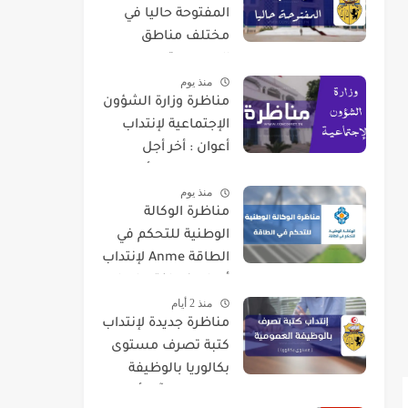
المفتوحة حاليا في
مختلف مناطق
الجمهورية
منذ يوم
مناظرة وزارة الشؤون
الإجتماعية لإنتداب
أعوان : أخر أجل
للتسجيل 07 أوت
منذ يوم
2026
مناظرة الوكالة
الوطنية للتحكم في
الطاقة Anme لإنتداب
أعوان في اختصاصات
منذ 2 أيام
مختلفة
مناظرة جديدة لإنتداب
كتبة تصرف مستوى
بكالوريا بالوظيفة
العمومية : آخر أجل 01