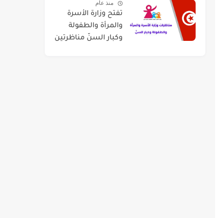
منذ عام
سبتمبر 2026
تفتح وزارة الأسرة
والمرأة والطفولة
وكبار السنّ مناظرتين
لإنتداب عدد 50
منشطي رياض
الأطفال وعدد 120
أستاذ للشباب
والطفولة