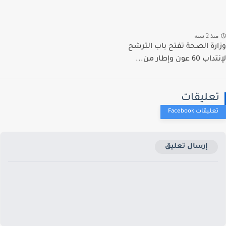
ذ 2 سنة
رة الصحة تفتح باب الترشح
 عون وإطار من...
عليقات
إرسال تعليق