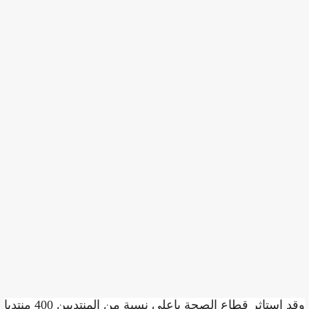
وقد استاثر قطاع الصحة باعلى نسبة من المنتدبين 400 منتدبا