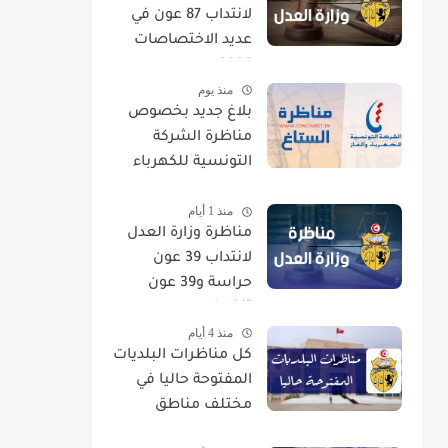
لانتداب 87 عون في
عديد الاختصاصات
2026
منذ يوم
بلاغ جديد بخصوص
مناظرة الشركة
التونسية للكهرباء
والغاز STEG لإنتداب
منذ 1 أيام
إطارات
مناظرة وزارة العدل
لانتداب 39 عون
حراسة و39 عون
تنظيف
منذ 4 أيام
كل مناظرات البلديات
المفتوحة حاليا في
مختلف مناطق
الجمهورية