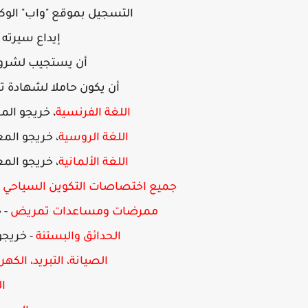
التسجيل بموقع "واب" الوك
إيداع سيرته 
أن يستجيب لشروط 
أن يكون حاملا لشهادة تع
اللغة الفرنسية
، خريجو الم
اللغة الروسية
،
خريجو المع
اللغة الألمانية
، خريجو الم
جميع اختصاصات التكوين السياحي
ممرضات ومساعدات تمريض
-
خ
الحدائق والبستنة
-
خريجو
الصيانة، التبريد، الكه
ا