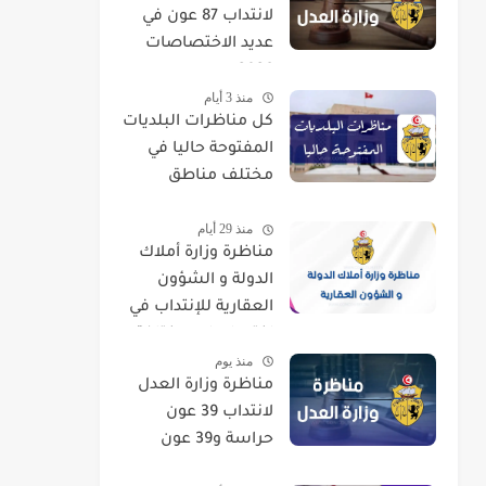
لانتداب 87 عون في
عديد الاختصاصات
2026
منذ 3 أيام
كل مناظرات البلديات
المفتوحة حاليا في
مختلف مناطق
الجمهورية
منذ 29 أيام
مناظرة وزارة أملاك
الدولة و الشؤون
العقارية للإنتداب في
اختصاصات مختلفة
منذ يوم
مناظرة وزارة العدل
لانتداب 39 عون
حراسة و39 عون
تنظيف