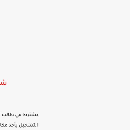
شر
يشترط في طالب ال
التسجيل بأحد مك