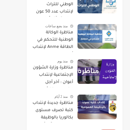
الوطني للتراث
لإنتداب عدد 50 عون
حراسة : آخر أجل
منذ بضع ساعات
للتسجيل 21 أوت
مناظرة الوكالة
2026
الوطنية للتحكم في
الطاقة Anme لإنتداب
أعوان في اختصاصات
منذ يوم
مختلفة
مناظرة وزارة الشؤون
الإجتماعية لإنتداب
أعوان : أخر أجل
للتسجيل 07 أوت
منذ 2 أيام
2026
مناظرة جديدة لإنتداب
كتبة تصرف مستوى
بكالوريا بالوظيفة
العمومية : آخر أجل 01