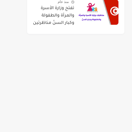
منذ عام
سبتمبر 2026
تفتح وزارة الأسرة
والمرأة والطفولة
وكبار السنّ مناظرتين
لإنتداب عدد 50
منشطي رياض
الأطفال وعدد 120
أستاذ للشباب
والطفولة