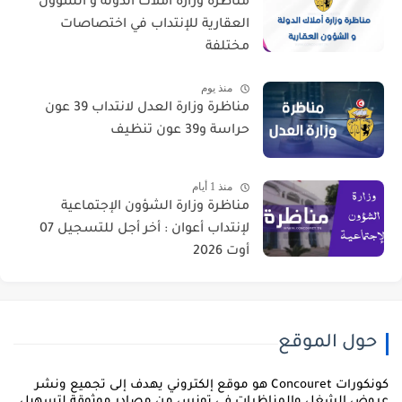
مناظرة وزارة أملاك الدولة و الشؤون
العقارية للإنتداب في اختصاصات
مختلفة
منذ يوم
مناظرة وزارة العدل لانتداب 39 عون
حراسة و39 عون تنظيف
منذ 1 أيام
مناظرة وزارة الشؤون الإجتماعية
لإنتداب أعوان : أخر أجل للتسجيل 07
أوت 2026
حول الموقع
كونكورات Concouret هو موقع إلكتروني يهدف إلى تجميع ونشر
روض الشغل والمناظرات في تونس من مصادر موثوقة لتسهيل