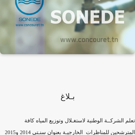
بـلاغ
م الشركــة الوطنية لاستغـلال وتوزيع المياه كافة
المترشحين للمناظرات الخارجيـة بعنوان سنـتي 2014 و2015