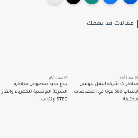
قالات قد تهمك
ذ 1 أيام
منذ 1 أيام
ظرات شركة النقل بتونس
بلاغ جديد بخصوص مناظرة
لانتداب 580 عونا في اختصاصات
الشركة التونسية للكهرباء والغاز
لفة
STEG لإنتداب...