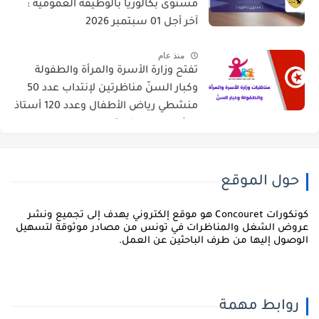
مستوى بكالوريا بالوظيفة العمومية :
آخر أجل 01 سبتمبر 2026
منذ عام
تفتح وزارة الأسرة والمرأة والطفولة
وكبار السنّ مناظرتين لإنتداب عدد 50
منشطي رياض الأطفال وعدد 120 أستاذ
للشباب والطفولة
حول الموقع
كونكورات Concouret هو موقع إلكتروني يهدف إلى تجميع ونشر
روض الشغل والمناظرات في تونس من مصادر موثوقة لتسهيل
لوصول إليها من طرف الباحثين عن العمل.
روابط مهمة