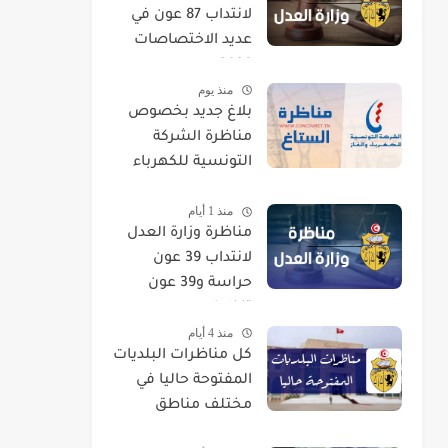
لانتداب 87 عون في
عديد الاختصاصات
2026
منذ يوم
بلاغ جديد بخصوص
مناظرة الشركة
التونسية للكهرباء
والغاز STEG لإنتداب
منذ 1 أيام
إطارات
مناظرة وزارة العدل
لانتداب 39 عون
حراسة و39 عون
تنظيف
منذ 4 أيام
كل مناظرات البلديات
المفتوحة حاليا في
مختلف مناطق
الجمهورية