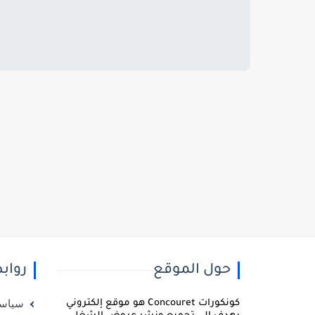
حول الموقع
رواب
كونكورات Concouret هو موقع إلكتروني
سياسة