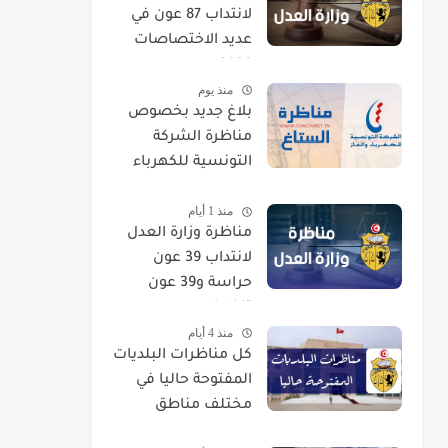
لانتداب 87 عون في
عديد الاختصاصات
2026
منذ يوم
بلاغ جديد بخصوص
مناظرة الشركة
التونسية للكهرباء
والغاز STEG لإنتداب
منذ 1 أيام
إطارات
مناظرة وزارة العدل
لانتداب 39 عون
حراسة و39 عون
تنظيف
منذ 4 أيام
كل مناظرات البلديات
المفتوحة حاليا في
مختلف مناطق
الجمهورية