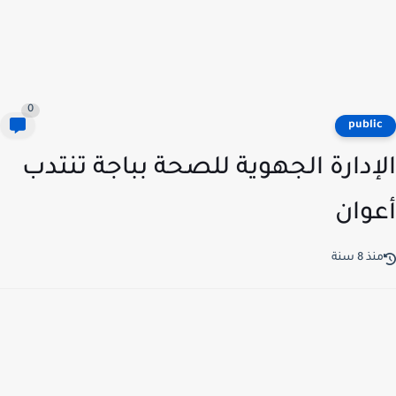
0
publi
إدارة الجهوية للصحة بباجة تنتدب
وان
ذ 8 سنة