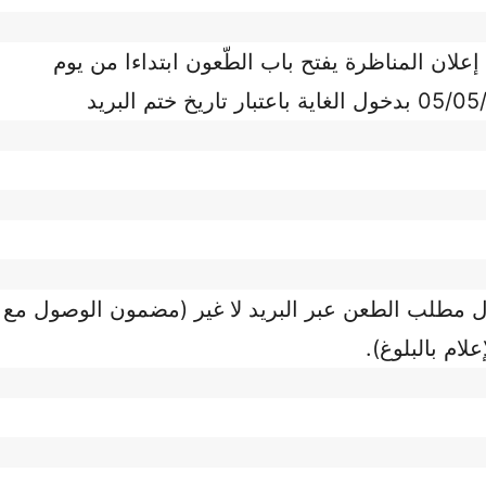
كما تعلم لجنة المناظرة أنه طبقا لنصّ إعلان المناظرة يفتح باب الطّعون ابتداءا من يوم 
فعلى المترشّحين الرّاغبين في الطّعن إرسال مط
إعلام بالبلوغ).