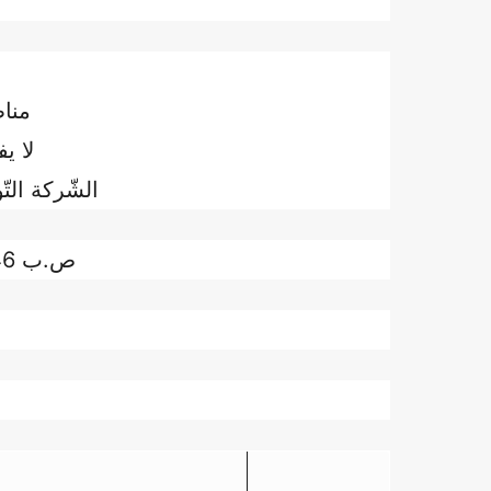
مناظ
لا ي
الشّركة التّ
ص.ب 45/46 - بنزرت 7018