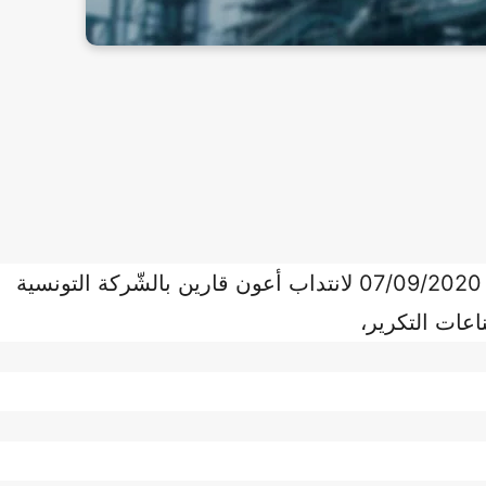
طبقا لنص إعلان المناظرة الخارجية بتاريخ 07/09/2020 لانتداب أعون قارين بالشّركة التونسية 
اعات التكرير، 