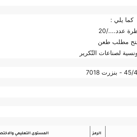
كما يلي :
رة عدد..../20
فتح مطلب طعن
ونسية لصناعات التّكرير
الرمز
المستوى التعليمي والاخت