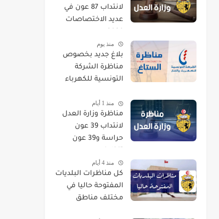
لانتداب 87 عون في
عديد الاختصاصات
2026
منذ يوم
بلاغ جديد بخصوص
مناظرة الشركة
التونسية للكهرباء
والغاز STEG لإنتداب
منذ 1 أيام
إطارات
مناظرة وزارة العدل
لانتداب 39 عون
حراسة و39 عون
تنظيف
منذ 4 أيام
كل مناظرات البلديات
المفتوحة حاليا في
مختلف مناطق
الجمهورية