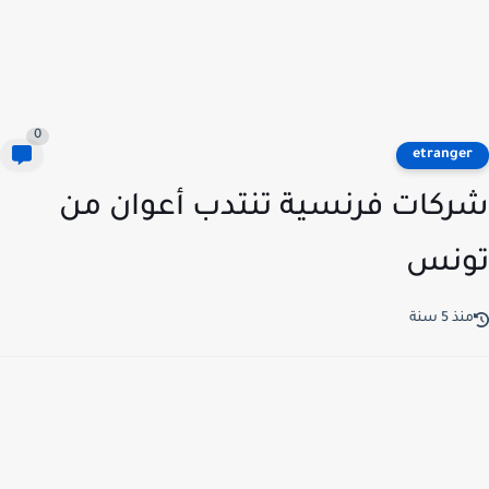
0
etrange
كات فرنسية تنتدب أعوان من
ونس
ذ 5 سنة