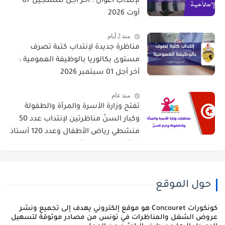
لإنتداب أعوان : أخر أجل للتسجيل 07
أوت 2026
منذ 2 أيام
مناظرة جديدة لإنتداب كتبة تصرف
مستوى بكالوريا بالوظيفة العمومية :
آخر أجل 01 سبتمبر 2026
منذ عام
تفتح وزارة الأسرة والمرأة والطفولة
وكبار السنّ مناظرتين لإنتداب عدد 50
منشطي رياض الأطفال وعدد 120 أستاذ
للشباب والطفولة
حول الموقع
كونكورات Concouret هو موقع إلكتروني يهدف إلى تجميع ونشر
روض الشغل والمناظرات في تونس من مصادر موثوقة لتسهيل