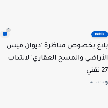
0
publi
اغ بخصوص مناظرة 'ديوان قيس
أراضي والمسح العقاري' لانتداب
ني
ذ 5 سنة