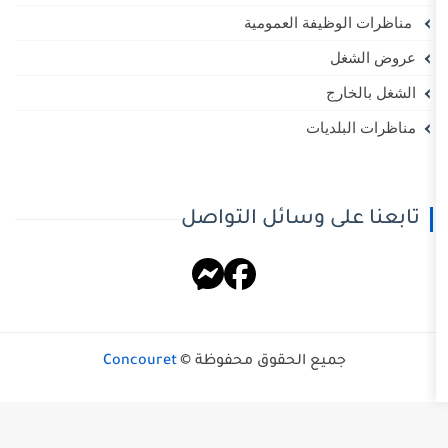
يفة العمومية
ج
ديات
ى وسائل التواصل
يع الحقوق محفوظة ©
Concouret