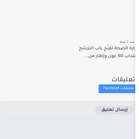
 باب الترشح
ق