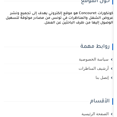
قع
كونكورات Concouret هو موقع إلكتروني يهدف إلى تجميع ونشر
لمناظرات في تونس من مصادر موثوقة لتسهيل
ن طرف الباحثين عن العمل.
مة
وصية
ظرات
سية