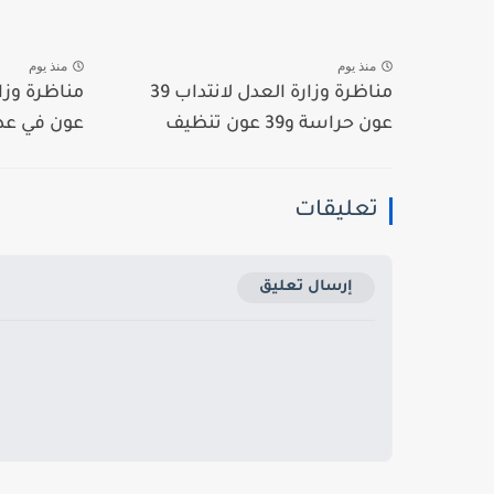
منذ يوم
منذ يوم
مناظرة وزارة العدل لانتداب 39
عون حراسة و39 عون تنظيف
عون في عديد
تعليقات
إرسال تعليق