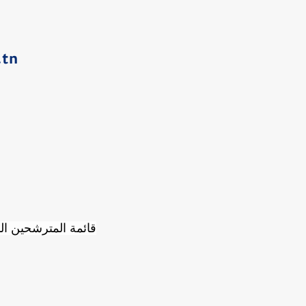
.tn
قائمة المترشحين ال