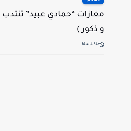
private
مغازات “حمادي عبيد” تنتدب ع
و ذكور )
منذ 4 سنة