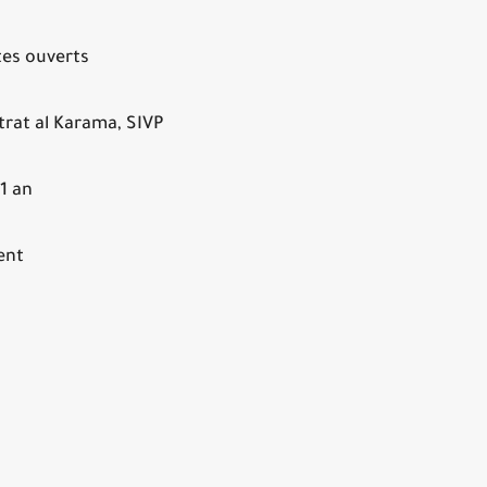
es ouverts
rat al Karama, SIVP
1 an
ent