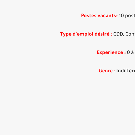
Postes vacants:
10 post
Type d'emploi désiré :
CDD, Cont
Experience :
0 à 
Genre :
Indiffér