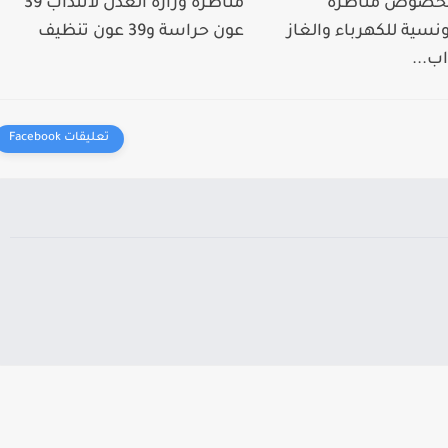
 بخصوص مناظرة
مناظرة وزارة العدل لانتداب 39
ونسية للكهرباء والغاز
عون حراسة و39 عون تنظيف