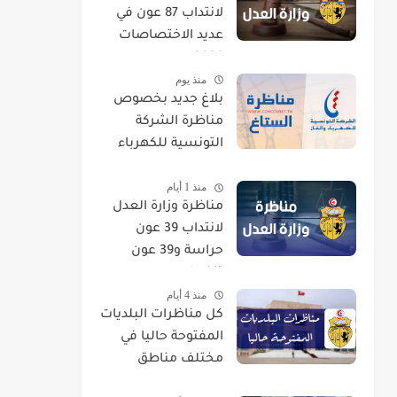
لانتداب 87 عون في
عديد الاختصاصات
2026
منذ يوم
بلاغ جديد بخصوص
مناظرة الشركة
التونسية للكهرباء
والغاز STEG لإنتداب
منذ 1 أيام
إطارات
مناظرة وزارة العدل
لانتداب 39 عون
حراسة و39 عون
تنظيف
منذ 4 أيام
كل مناظرات البلديات
المفتوحة حاليا في
مختلف مناطق
الجمهورية