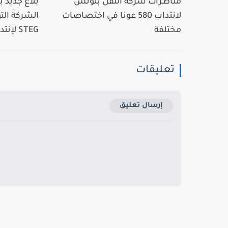
مناظرات شركة النقل بتونس
بلاغ جديد
لانتداب 580 عونا في اختصاصات
الشركة الت
مختلفة
STEG لإنتداب...
تعليقات
إرسال تعليق