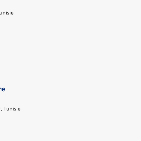
unisie
re
, Tunisie