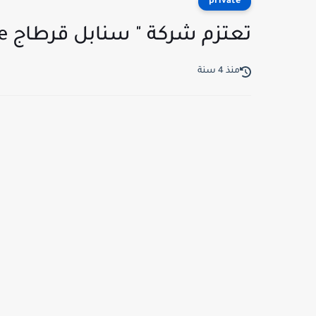
private
تعتزم شركة " سنابل قرطاج Sanabel Carthage " إنتداب أعوان
منذ 4 سنة