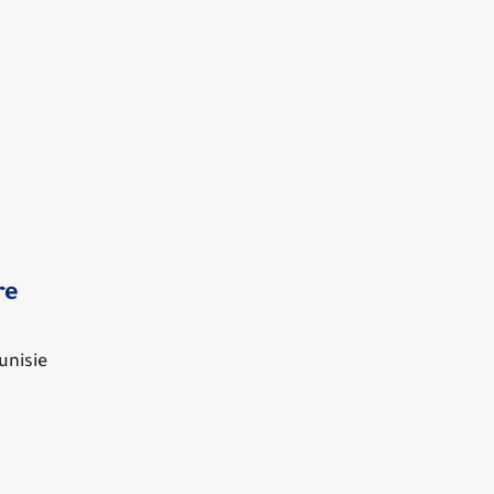
re
unisie