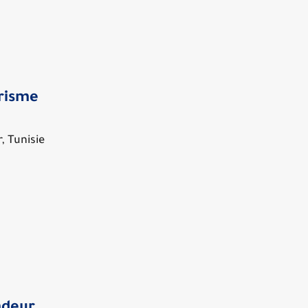
risme
, Tunisie