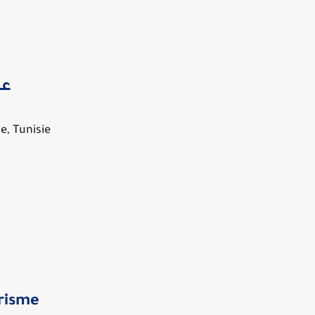
عا
e, Tunisie
risme