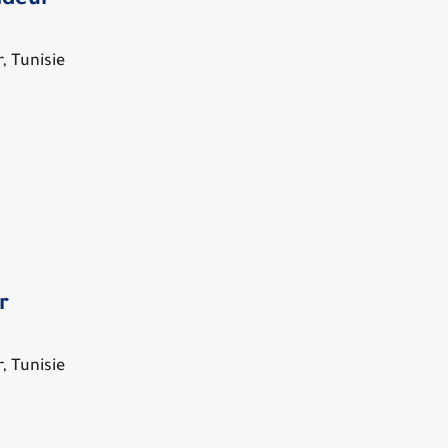
ndeur
, Tunisie
r
, Tunisie