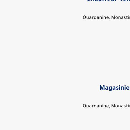
Chauffeur Ve
Ouardanine, Monastir
Magasinie
Ouardanine, Monastir