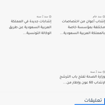
نذ عام
منذ 2 سنة
داب أعوان من اختصاصات
إنتدابات جديدة في المملكة
لفة بمؤسسة خاصة
العربية السعودية عن طريق
مملكة العربية السعودية...
الوكالة التونسية...
ذ 2 سنة
رة الصحة تفتح باب الترشح
 عون وإطار من...
عليقات