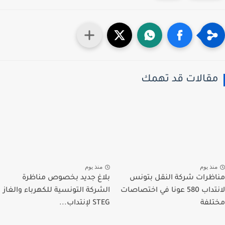
قالات قد تهمك
نذ يوم
منذ يوم
ظرات شركة النقل بتونس
بلاغ جديد بخصوص مناظرة
لانتداب 580 عونا في اختصاصات
الشركة التونسية للكهرباء والغاز
لفة
STEG لإنتداب...