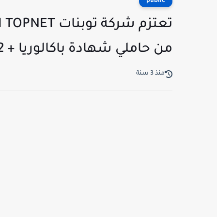
public
تع
من حاملي شهادة باكالوريا + 2 فما فوق
منذ 3 سنة