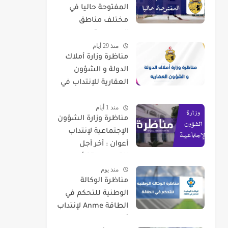
المفتوحة حاليا في
مختلف مناطق
الجمهورية
منذ 29 أيام
مناظرة وزارة أملاك
الدولة و الشؤون
العقارية للإنتداب في
اختصاصات مختلفة
منذ 1 أيام
مناظرة وزارة الشؤون
الإجتماعية لإنتداب
أعوان : أخر أجل
للتسجيل 07 أوت
منذ يوم
2026
مناظرة الوكالة
الوطنية للتحكم في
الطاقة Anme لإنتداب
أعوان في اختصاصات