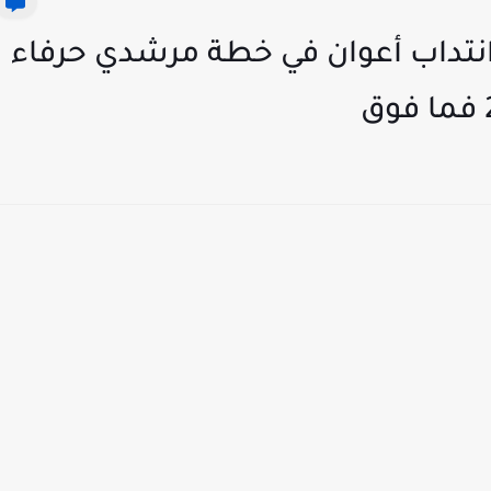
تزم شركة توبنات TOPNET انتداب أعوان في خطة مرشدي حرفاء