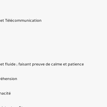
 et Télécommunication
t d'équipe
t fluide ; faisant preuve de calme et patience
réhension
énacité