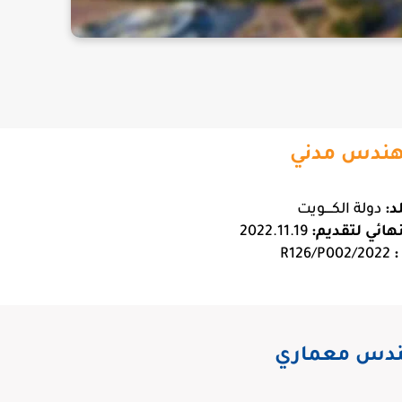
ندس مدني
د:
دولة الكــــويت
هائي لتقديم:
2022.11.19
:
2022/R126/P002
دس معماري