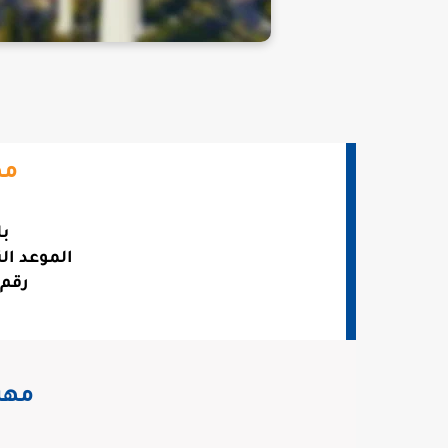
مه
بل
الموعد الن
رقم 
مهن