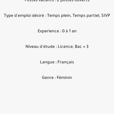
Postes vacants :
2 postes ouverts
Type d'emploi désiré :
Temps plein, Temps partiel, SIV
Experience :
0 à 1 an
Niveau d'étude :
Licence, Bac + 3
Langue :
Français
Genre :
Féminin