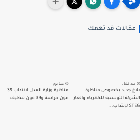
قالات قد تهمك
نذ قليل
منذ يوم
غ جديد بخصوص مناظرة
مناظرة وزارة العدل لانتداب 39
ركة التونسية للكهرباء والغاز
عون حراسة و39 عون تنظيف
تداب...