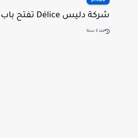
private
شركة دليس Délice تفتح باب الترشح لإنتداب
منذ 3 سنة