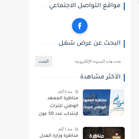
مواقع التواصل الاجتماعي
البحث عن عرض شغل
الأكثر مشاهدة
منذ 4 أيام
مناظرة المعهد
الوطني للتراث
لإنتداب عدد 50 عون
حراسة : آخر أجل
منذ 1 أيام
للتسجيل 21 أوت
مناظرة وزارة العدل
2026