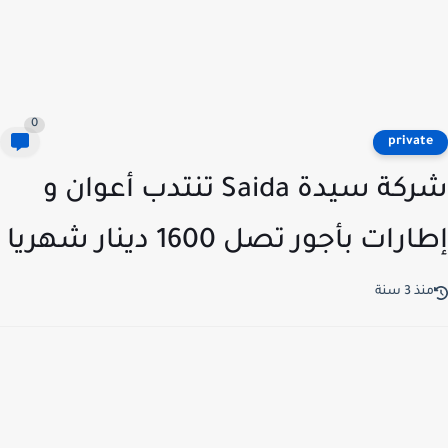
0
privat
شركة سيدة Saida تنتدب أعوان و
رات بأجور تصل 1600 دينار شهريا
ذ 3 سنة