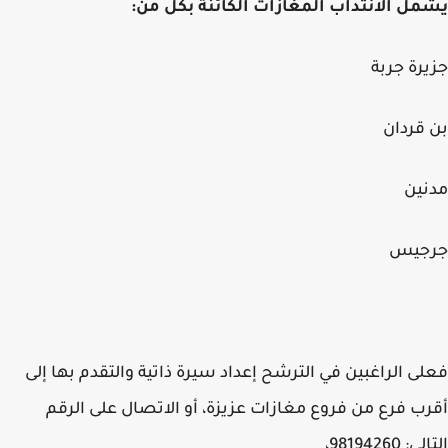
ل الانتداب المغازات الكائنة بكل من:
رة جربة
قردان
ين
جيس
ى الراغبين في الترشح إعداد سيرة ذاتية والتقدم بها إلى
ب فرع من فروع مغازات عزيزة، أو الاتصال على الرقم
 98194260،