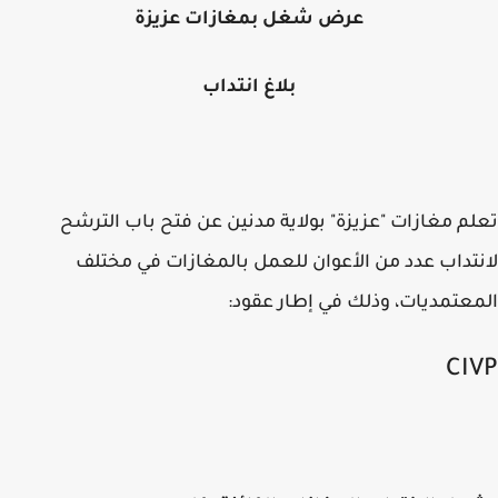
عرض شغل بمغازات عزيزة
بلاغ انتداب
م مغازات "عزيزة" بولاية مدنين عن فتح باب الترشح
تداب عدد من الأعوان للعمل بالمغازات في مختلف
عتمديات، وذلك في إطار عقود:
CI