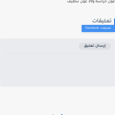
راسة و39 عون تنظيف
عليقات
إرسال تعليق