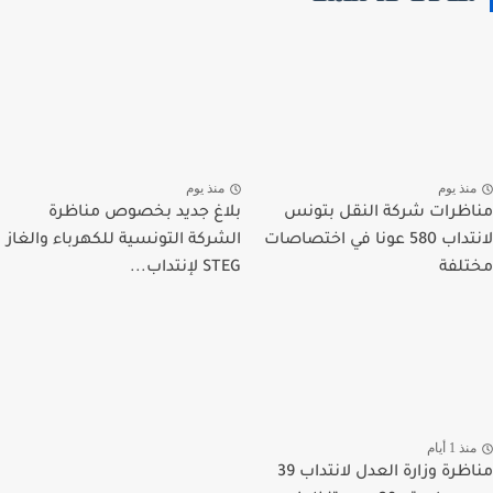
نذ يوم
منذ يوم
ظرات شركة النقل بتونس
بلاغ جديد بخصوص مناظرة
لانتداب 580 عونا في اختصاصات
الشركة التونسية للكهرباء والغاز
لفة
STEG لإنتداب...
ذ 1 أيام
مناظرة وزارة العدل لانتداب 39