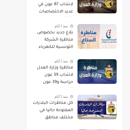
لانتداب 87 عون في
عديد الاختصاصات
2026
منذ 1 أيام
بلاغ جديد بخصوص
مناظرة الشركة
التونسية للكهرباء
والغاز STEG لإنتداب
منذ 2 أيام
إطارات
مناظرة وزارة العدل
لانتداب 39 عون
حراسة و39 عون
تنظيف
منذ 5 أيام
كل مناظرات البلديات
المفتوحة حاليا في
مختلف مناطق
الجمهورية