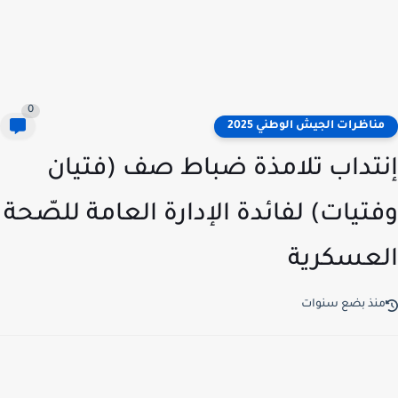
0
ناظرات الجيش الوطني 2025
تداب تلامذة ضباط صف (فتيان
تيات) لفائدة الإدارة العامة للصّحة
عسكرية
نذ بضع سنوات