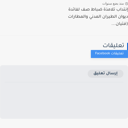
نذ بضع سنوات
داب تلامذة ضباط صف لفائدة
ان الطيران المدني والمطارات
يان...
عليقات
إرسال تعليق