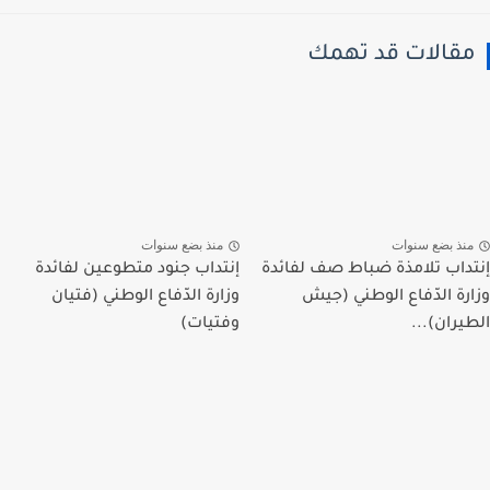
قالات قد تهمك
نذ بضع سنوات
منذ بضع سنوات
داب تلامذة ضباط صف لفائدة
إنتداب جنود متطوعين لفائدة
رة الدّفاع الوطني (جيش
وزارة الدّفاع الوطني (فتيان
يران)...
وفتيات)