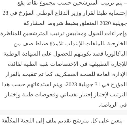
يتم ترتيب المترشحين حسب مجموع نقاط يقع
إحتسابه طبقا لقرار وزير الدفاع الوطني المؤرخ في 28
جويلية 2020 المتعلق بضبط شروط المشاركة
جراءات القبول ومقاييس ترتيب المترشحين للمناظرة
خارجية بالملفات للإنتداب تلامذة ضباط صف من
اكالوريا قصد تكوينهم للحصول على الشهادة الوطنية
جازة التطبيقية في الإختصاصات شبه الطبية لفائدة
دارة العامة للصحة العسكرية، كما تم تنقيحه بالقرار
المؤرخ في 31 جويلية 2023، ويتم استدعائهم حسب هذا
رتيب لإجتياز إختبار نفساني وفحوصات طبية وإختبار
 الرياضة.
تعين على كل مترشح تقديم ملف إلى اللجنة المكلّفة