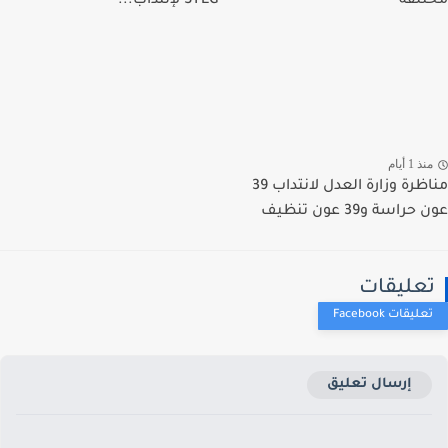
لفة
STEG لإنتداب...
ذ 1 أيام
مناظرة وزارة العدل لانتداب 39
راسة و39 عون تنظيف
عليقات
إرسال تعليق