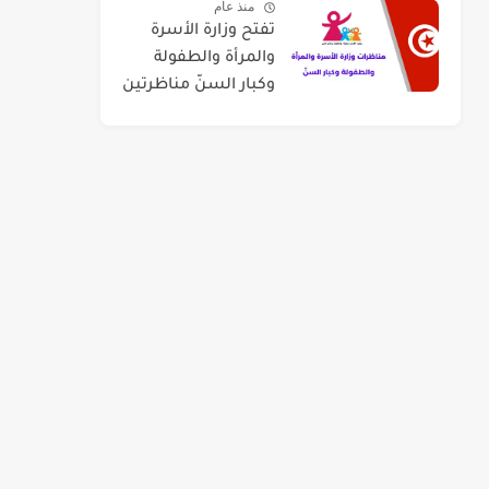
منذ عام
سبتمبر 2026
تفتح وزارة الأسرة
والمرأة والطفولة
وكبار السنّ مناظرتين
لإنتداب عدد 50
منشطي رياض
الأطفال وعدد 120
أستاذ للشباب
والطفولة