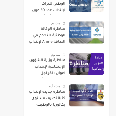
الوطني للتراث
لإنتداب عدد 50 عون
حراسة : آخر أجل
منذ يوم
للتسجيل 21 أوت
مناظرة الوكالة
2026
الوطنية للتحكم في
الطاقة Anme لإنتداب
أعوان في اختصاصات
منذ يوم
مختلفة
مناظرة وزارة الشؤون
الإجتماعية لإنتداب
أعوان : أخر أجل
للتسجيل 07 أوت
منذ 2 أيام
2026
مناظرة جديدة لإنتداب
كتبة تصرف مستوى
بكالوريا بالوظيفة
العمومية : آخر أجل 01