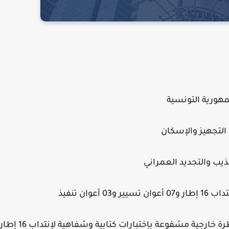
مهورية التونسية
 التجهيز والإسكان
ذيب والتجديد العمراني
عوان تنفيذ
تعتزم وكالة التهذيب والتجديد العمراني فتح مناظرة خارجية مشفوعة بإختبارات كتابية وشفاهية لإنتداب 16 إطا