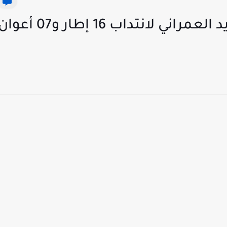
مناظرة وكالة التهذيب والتجديد العمراني لانتداب 16 إطار و07 أع