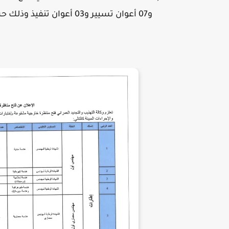
و07 أعوان تسيير و03 أعوان تنفيذ وذلك حسب الاختصاصات والمعايير والإجراءات المبينة بالبلاغ.