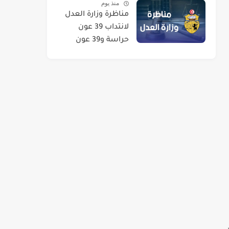
منذ يوم
2026
مناظرة وزارة العدل
لانتداب 39 عون
حراسة و39 عون
تنظيف
ر