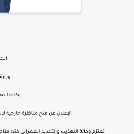
الج
وزارة
وكالة الته
الإعلان عن فتح مناظرة خارجية لانتداب 16 إطار و07 أعوان تسيير و03 أ