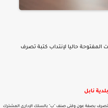
ت المفتوحة حاليا لإنتداب كتبة تصرف
لدية نابل
جية بالاختبارات لانتداب عدد 6 كاتب تصرف بصفة عون وقتي صنف "ب" بالسلك الإداري المشترك