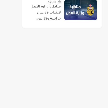
منذ يوم
2026
مناظرة وزارة العدل
لانتداب 39 عون
حراسة و39 عون
تنظيف