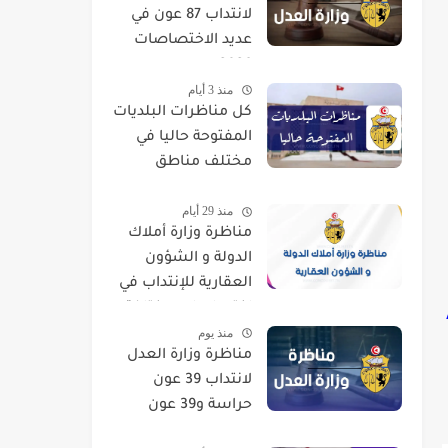
لانتداب 87 عون في
عديد الاختصاصات
2026
منذ 3 أيام
كل مناظرات البلديات
المفتوحة حاليا في
مختلف مناطق
الجمهورية
منذ 29 أيام
مناظرة وزارة أملاك
الدولة و الشؤون
العقارية للإنتداب في
اختصاصات مختلفة
منذ يوم
مناظرة وزارة العدل
لانتداب 39 عون
حراسة و39 عون
تنظيف