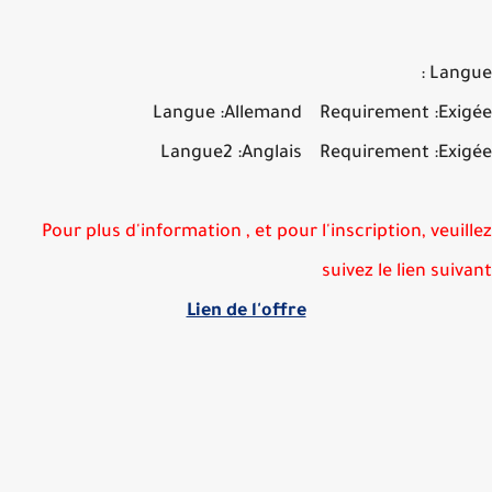
Langu
Langue :Allemand Requirement :Exi
Langue2 :Anglais Requirement :Exi
Pour plus d'information , et pour l'inscription, veuil
suivez le lien suiv
Lien de l'offre