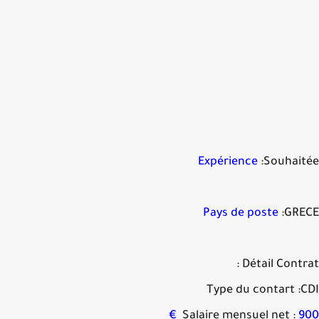
Expérience
:Souhai
Pays de poste
:GRE
Détail Contra
Type du contart :
Salaire mensuel net :
9