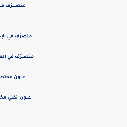
متصـــــرّف فــ
متصرّف في الإحصـــ
متصـــرّف في العلـــو
عـــون مختص
عـــون تقني مخ
ع