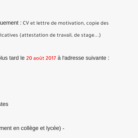
quement :
CV et lettre de motivation, copie des
atives (attestation de travail, de stage...)
lus tard le
à l'adresse suivante :
20 août 2017
es :
- Professeur d'arts plastiques (enseignement en collège et lycée)