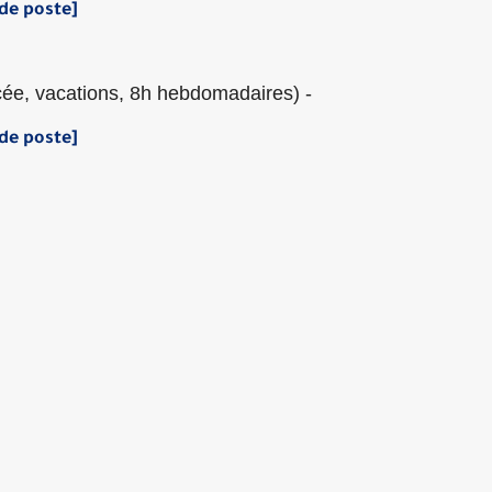
[Télécharger la fiche de poste]
- Professeur de philosophie (enseignement en lycée, vacations, 8h hebdomadaires)
[Télécharger la fiche de poste]