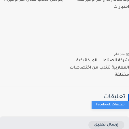
يازات
نذ عام
ة الصناعات الميكانيكية
غاربية تنتدب من اختصاصات
لفة
عليقات
إرسال تعليق