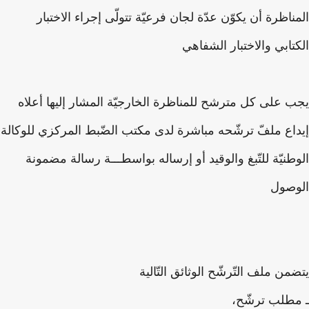
ناظرة أن يكوّن عدّة لجان فرعيّة تتولّى إجراء الاختبار
تابي والاختبار الشفاهي
 على كل مترشح للمناظرة الخارجيّة المشار إليها أعلاه
اع ملفّ ترشّحه مباشرة لدى مكتب الضّبط المركزي للوكالة
طنيّة للتّبغ والوقيد أو إرساله بواسطـــة رسالة مضمونة
وصول
من ملف التّرشّح الوثائق التّالية
طلب ترشّح،