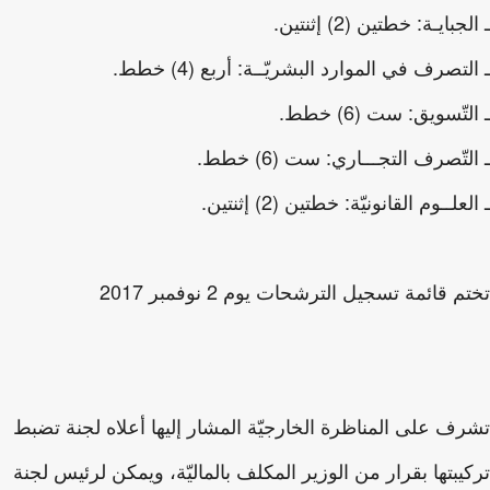
جبايـة: خطتين (2) إثنتين.
لتصرف في الموارد البشريّــة: أربع (4) خطط.
تّسويق: ست (6) خطط.
لتّصرف التجـــاري: ست (6) خطط.
علــوم القانونيّة: خطتين (2) إثنتين.
 قائمة تسجيل الترشحات يوم 2 نوفمبر 2017
ف على المناظرة الخارجيّة المشار إليها أعلاه لجنة تضبط
يبتها بقرار من الوزير المكلف بالماليّة، ويمكن لرئيس لجنة