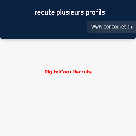
DigitalCook Recrute