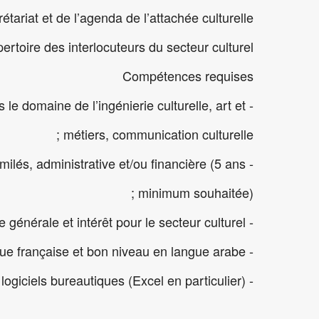
étariat et de l’agenda de l’attachée culturelle ;
ertoire des interlocuteurs du secteur culturel.
Compétences requises
s le domaine de l’ingénierie culturelle, art et
métiers, communication culturelle ;
imilés, administrative et/ou financière (5 ans
minimum souhaitée) ;
- Très bonne culture générale et intérêt pour le secteur culturel ;
- Excellente maîtrise orale et écrite de la langue française et bon niveau en langue arabe ;
- Très bonne maîtrise des outils informatiques et des logiciels bureautiques (Excel en particulier).