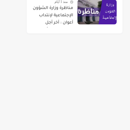
منذ 1 أيام
مناظرة وزارة الشؤون
الإجتماعية لإنتداب
أعوان : أخر أجل
للتسجيل 07 أوت
2026