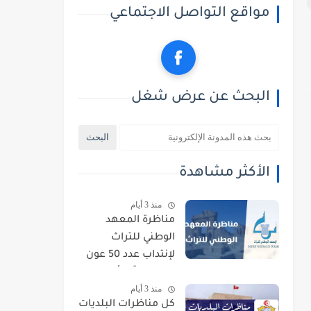
مواقع التواصل الاجتماعي
البحث عن عرض شغل
الأكثر مشاهدة
منذ 3 أيام
مناظرة المعهد
الوطني للتراث
لإنتداب عدد 50 عون
حراسة : آخر أجل
منذ 3 أيام
للتسجيل 21 أوت
كل مناظرات البلديات
2026