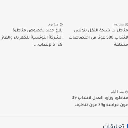
نذ يوم
منذ يوم
ظرات شركة النقل بتونس
بلاغ جديد بخصوص مناظرة
لانتداب 580 عونا في اختصاصات
الشركة التونسية للكهرباء والغاز
لفة
STEG لإنتداب...
ذ 1 أيام
مناظرة وزارة العدل لانتداب 39
راسة و39 عون تنظيف
عليقات