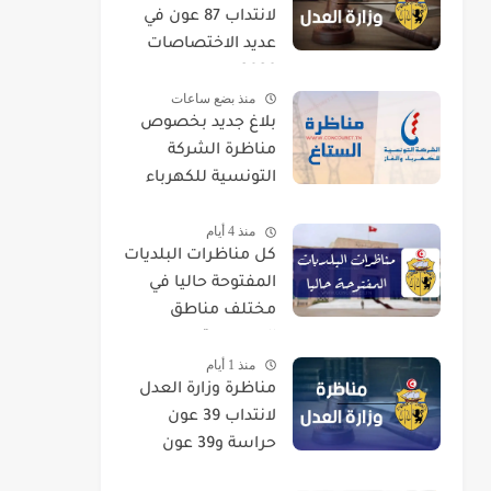
لانتداب 87 عون في
عديد الاختصاصات
2026
منذ بضع ساعات
بلاغ جديد بخصوص
مناظرة الشركة
التونسية للكهرباء
والغاز STEG لإنتداب
منذ 4 أيام
إطارات
كل مناظرات البلديات
المفتوحة حاليا في
مختلف مناطق
الجمهورية
منذ 1 أيام
مناظرة وزارة العدل
لانتداب 39 عون
حراسة و39 عون
تنظيف