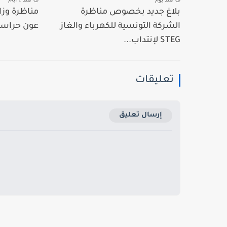
بلاغ جديد بخصوص مناظرة
الشركة التونسية للكهرباء والغاز
عون حراسة و39 عون 
STEG لإنتداب...
تعليقات
إرسال تعليق