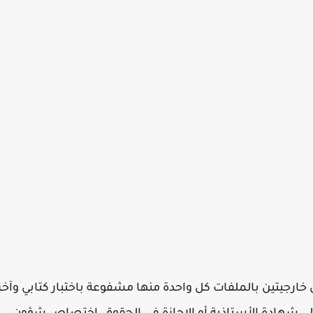
تين خارجيتين بالملفات كل واحدة منها مشفوعة باختبار كتابي وآخر