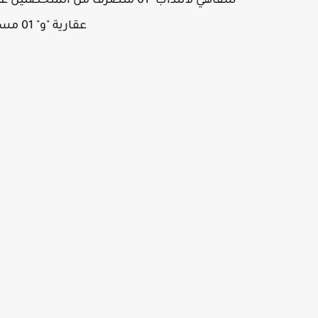
شفاهي لانتداب "01 متصرف من ا
عقارية "و" 01 مساعد تقني إختصاص طبوغرافيا