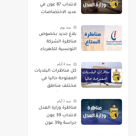
لانتداب 87 عون في
عديد الاختصاصات
2026
منذ يوم
بلاغ جديد بخصوص
مناظرة الشركة
التونسية للكهرباء
والغاز STEG لإنتداب
منذ 4 أيام
إطارات
كل مناظرات البلديات
المفتوحة حاليا في
مختلف مناطق
الجمهورية
منذ 1 أيام
مناظرة وزارة العدل
لانتداب 39 عون
حراسة و39 عون
تنظيف