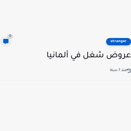
0
etrange
وض شغل في ألمانيا
ذ 7 سنة