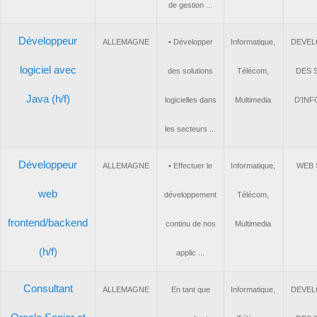
de gestion ...
Développeur
ALLEMAGNE
• Développer
Informatique,
DE
logiciel avec
des solutions
Télécom,
D
Java (h/f)
logicielles dans
Multimedia
D'
les secteurs ...
Développeur
ALLEMAGNE
• Effectuer le
Informatique,
W
web
développement
Télécom,
frontend/backend
continu de nos
Multimedia
(h/f)
applic ...
Consultant
ALLEMAGNE
En tant que
Informatique,
DE