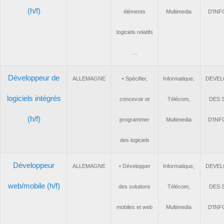
(h/f)
éléments
Multimedia
D'
logiciels relatifs
...
Développeur de
ALLEMAGNE
• Spécifier,
Informatique,
DE
logiciels intégrés
concevoir et
Télécom,
D
(h/f)
programmer
Multimedia
D'
des logiciels
Développeur
ALLEMAGNE
• Développer
Informatique,
DE
web/mobile (h/f)
des solutions
Télécom,
D
mobiles et web
Multimedia
D'