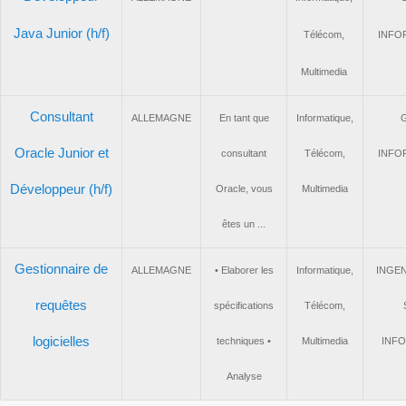
Java Junior (h/f)
Télécom,
I
Multimedia
Consultant
ALLEMAGNE
En tant que
Informatique,
Oracle Junior et
consultant
Télécom,
I
Développeur (h/f)
Oracle, vous
Multimedia
êtes un ...
Gestionnaire de
ALLEMAGNE
• Elaborer les
Informatique,
IN
requêtes
spécifications
Télécom,
logicielles
techniques •
Multimedia
I
Analyse