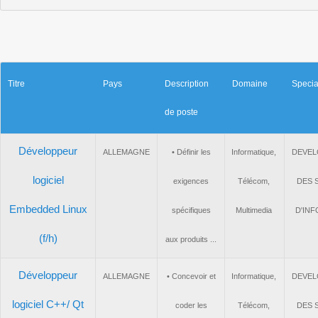
Titre
Pays
Description
Domaine
Spe
de poste
Développeur
ALLEMAGNE
• Définir les
Informatique,
DE
logiciel
exigences
Télécom,
D
Embedded Linux
spécifiques
Multimedia
D'
(f/h)
aux produits ...
Développeur
ALLEMAGNE
• Concevoir et
Informatique,
DE
logiciel C++/ Qt
coder les
Télécom,
D