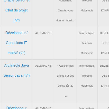
Oracle Senior et
consultant
Télécom,
D
Chef de projet
Oracle, vous
Multimedia
D'
(h/f)
êtes un interl ...
Développeur /
ALLEMAGNE
Informatique,
DE
Consultant IT
Télécom,
D
motivé (f/h)
Multimedia
D'
Architecte Java
ALLEMAGNE
• Assister nos
Informatique,
DE
Senior Java (h/f)
clients sur des
Télécom,
D
sujets liés au
Multimedia
D'
...
Développeur
ALLEMAGNE
Informatique,