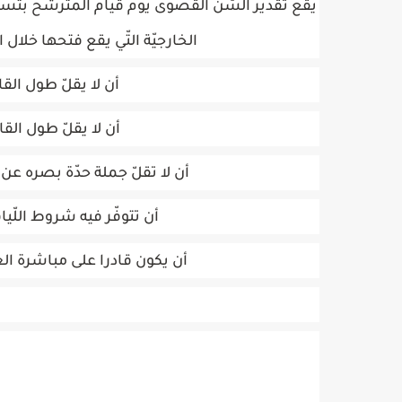
يقع تقدير السّن القصوى يوم قيام المترشّح بتس
الخارجيّة التّي يقع فتحها خلال
أن لا يقلّ طول القامة عن 1.70 متر بال
أن لا يقلّ طول القامة عن 1.65 متر بال
أن لا تقلّ جملة حدّة بصره عن 15/20 للعينين قبل إصلاح النّظر بالنّظّارات
أن تتوفّر فيه شروط اللّي
أن يكون قادرا على مباشرة العم