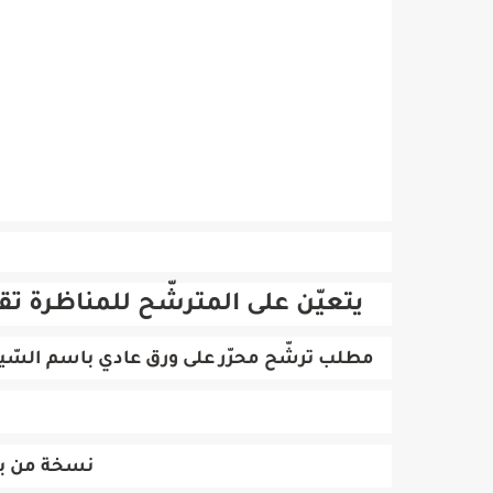
يتعيّن على المترشّح للمناظرة تقدي
مطلب ترشّح محرّر على ورق عادي باسم السّيد وز
نسخة من بطا