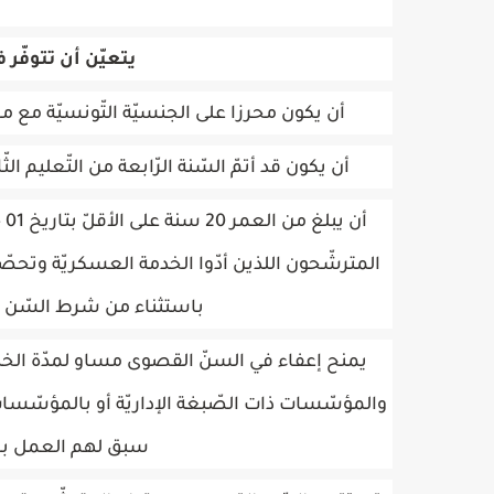
يتعيّن أن تتوفّر 
أن يكون محرزا على الجنسيّة التّونسيّة مع م
أن يكون قد أتمّ السّنة الرّابعة من التّعليم 
المترشّحون اللذين أدّوا الخدمة العسكريّة وتحص
باستثناء من شرط السّن ا
يمنح إعفاء في السنّ القصوى مساو لمدّة الخدمة 
والمؤسّسات ذات الصّبغة الإداريّة أو بالمؤسّسات ا
سبق لهم العمل بصف