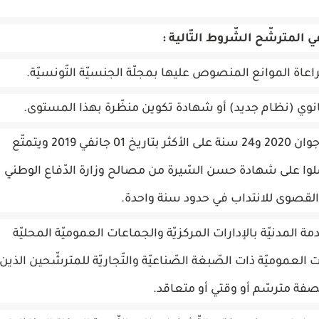
في المترشّح الشّروط التّالية :
راعاة الموانع المنصوص عليها بمجلّة الجنسيّة التّونسيّة.
الثّانوي (نظام جديد) أو شهادة تكوين منظّرة بهذا المستوى.
أن يبلغ من العمر 20 سنة على الأقلّ بتاريخ 01 جوان 2020 و24 سنة على الأكثر بتاريخ 01 جانفي 2019 ويتمتّع
ّلوا على شهادة حسن السّيرة من مصالح وزارة الدّفاع الوطني
لقصوى للانتداب في حدود سنة واحدة.
المدنيّة بالإدارات المركزيّة والجماعات العموميّة المحليّة
لعموميّة ذات الصّبغة الصّناعيّة والتّجاريّة للمترشّحين الذين
ة مترسّم أو وقتي أو متعاقد.